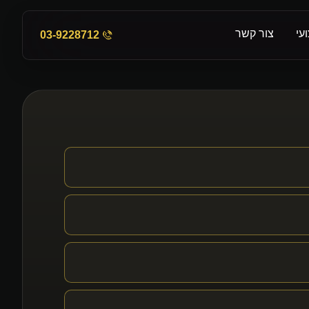
עי
צור קשר
03-9228712
ון לעוסק פטור
עריכת דוחות כספיים
פטו ונכסים דיגיטליי
רת הון
שבות שכר
קים ברשויות
ברה בע"מ